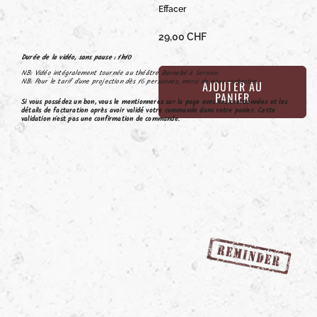
Effacer
29,00
CHF
Durée de la vidéo, sans pause : 1h10
NB: Vidéo intégralement tournée au théâtre Barnabé à Servion.
NB: Pour le tarif d’une projection dès 16 personnes, merci de nous contacter.
AJOUTER AU
PANIER
Si vous possédez un bon, vous le mentionnerez sur la page avec vos coordonnées et les
détails de facturation après avoir validé votre commande dans votre panier. Cette
validation n’est pas une confirmation de commande.