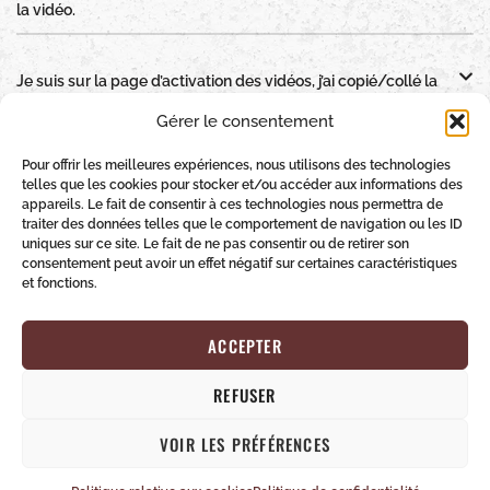
la vidéo.
Je suis sur la page d’activation des vidéos, j’ai copié/collé la
clé d’activation mais ça ne fonctionne pas.
Gérer le consentement
Pour offrir les meilleures expériences, nous utilisons des technologies
J’aimerais acheter une vidéo avec un bon cadeau dont je ne
telles que les cookies pour stocker et/ou accéder aux informations des
connais pas la valeur.
appareils. Le fait de consentir à ces technologies nous permettra de
traiter des données telles que le comportement de navigation ou les ID
uniques sur ce site. Le fait de ne pas consentir ou de retirer son
consentement peut avoir un effet négatif sur certaines caractéristiques
J’aimerais commander une vidéo avec un bon cadeau.
et fonctions.
Comment faire ?
ACCEPTER
Y-a-t-il un tarif réduit ? ( enfant /étudiant / AVS / AI
/Chômage)
REFUSER
VOIR LES PRÉFÉRENCES
Quels modes de paiement acceptez-vous ?