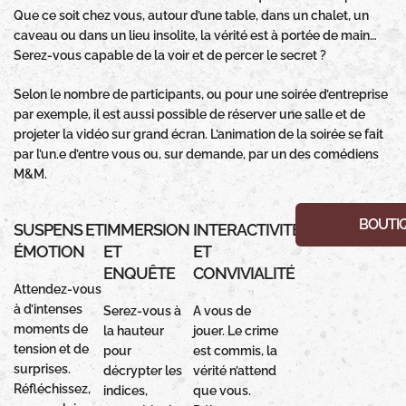
Que ce soit chez vous, autour d’une table, dans un chalet, un
caveau ou dans un lieu insolite, la vérité est à portée de main…
Serez-vous capable de la voir et de percer le secret ?
Selon le nombre de participants, ou pour une soirée d’entreprise
par exemple, il est aussi possible de réserver une salle et de
projeter la vidéo sur grand écran. L’animation de la soirée se fait
par l’un.e d’entre vous ou, sur demande, par un des comédiens
M&M.
BOUTI
SUSPENS ET
IMMERSION
INTERACTIVITÉ
ÉMOTION
ET
ET
ENQUÊTE
CONVIVIALITÉ
Attendez-vous
à d’intenses
Serez-vous à
A vous de
moments de
la hauteur
jouer. Le crime
tension et de
pour
est commis, la
surprises.
décrypter les
vérité n’attend
Réfléchissez,
indices,
que vous.