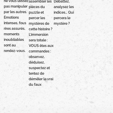
ne vous laissez
assembler les
Débattez,
pas manipuler
pièces du
analysez les
par les autres.
puzzle et
indices… Qui
Emotions
percer les
percera le
intenses, fous
mystères de
mystère ?
rires assurés,
cette histoire ?
moments
L’immersion
inoubliables
sera totale :
sont au
VOUS êtes aux
rendez-vous.
commandes :
observez,
déduisez,
suspectez et
tentez de
démêler le vrai
du faux