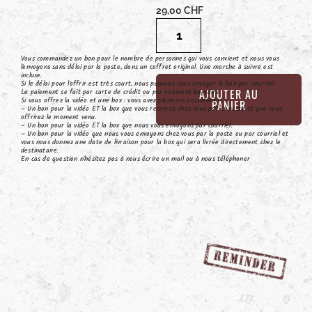
29,00
CHF
Vous commandez un bon pour le nombre de personnes qui vous convient et nous vous
l’envoyons sans délai par la poste, dans un coffret original. Une marche à suivre est
incluse.
Si le délai pour l’offrir est très court, nous pouvons vous envoyer le bon par courriel.
AJOUTER AU
Le paiement se fait par carte de crédit ou par virement bancaire.
Si vous offrez la vidéo et une box : vous avez plusieurs possibilités :
PANIER
– Un bon pour la vidéo ET la box que vous recevrez chez vous par la poste et que vous
offrirez le moment venu.
– Un bon pour la vidéo ET la box que nous vous envoyons par courriel.
– Un bon pour la vidéo que nous vous envoyons chez vous par la poste ou par courriel et
vous nous donnez une date de livraison pour la box qui sera livrée directement chez le
destinataire.
En cas de question n’hésitez pas à nous écrire un mail ou à nous téléphoner